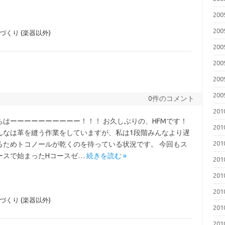
20
20
づくり (楽器以外)
20
20
20
20
0件のコメント
20
ちはーーーーーーーーーー！！！ お久しぶりの、HFMです！
20
んなは革を縫う作業をしていますが、私は1段階みんなより遅
20
るためトコノールが乾くのを待っている状況です。 今回もス
ースで始まったHコースゼ…
続きを読む »
20
20
20
づくり (楽器以外)
20
20