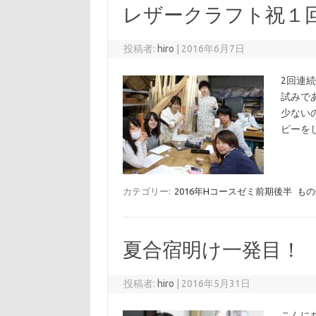
レザークラフト祝１
投稿者:
hiro
|
2016年6月7日
2回連
試みで
少ない
ピーを
カテゴリー:
2016年Hコースゼミ前期後半
もの
夏合宿明け一発目！
投稿者:
hiro
|
2016年5月31日
こんに