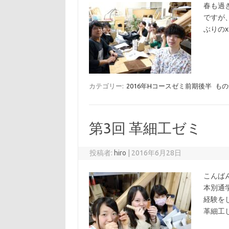
春も過
ですが
ぶりの
カテゴリー:
2016年Hコースゼミ前期後半
もの
第3回 革細工ゼミ
投稿者:
hiro
|
2016年6月28日
こんば
本別通
経験を
革細工