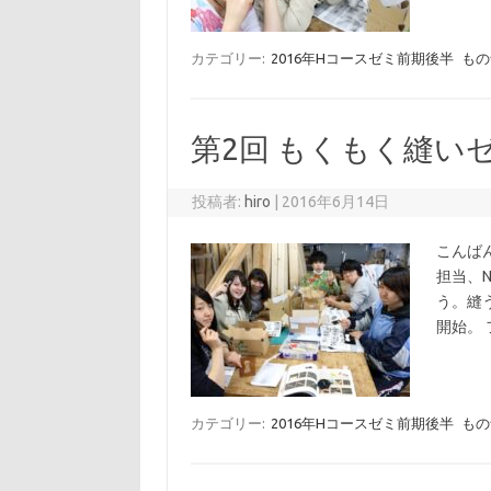
カテゴリー:
2016年Hコースゼミ前期後半
もの
第2回 もくもく縫い
投稿者:
hiro
|
2016年6月14日
こんば
担当、
う。縫
開始。
カテゴリー:
2016年Hコースゼミ前期後半
もの