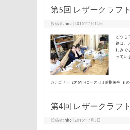
第5回 レザークラフ
投稿者:
hiro
|
2016年7月12日
どうも
路は、
しみで
ってい
カテゴリー:
2016年Hコースゼミ前期後半
もの
第4回 レザークラフ
投稿者:
hiro
|
2016年7月5日