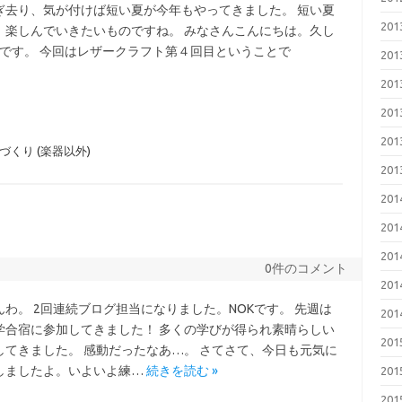
ぎ去り、気が付けば短い夏が今年もやってきました。 短い夏
20
、楽しんでいきたいものですね。 みなさんこんにちは。久し
χです。 今回はレザークラフト第４回目ということで
20
20
20
20
づくり (楽器以外)
20
20
20
20
0件のコメント
20
んわ。 2回連続ブログ担当になりました。NOKです。 先週は
20
学合宿に参加してきました！ 多くの学びが得られ素晴らしい
20
してきました。 感動だったなあ…。 さてさて、今日も元気に
しましたよ。いよいよ練…
続きを読む »
20
20