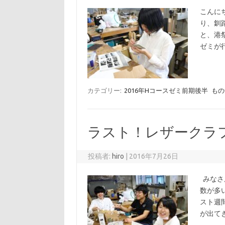
こんに
り、釧
と、港
ゼミが
カテゴリー:
2016年Hコースゼミ前期後半
もの
ラスト！レザークラ
投稿者:
hiro
|
2016年7月26日
みなさ
数が多
スト週
が出て