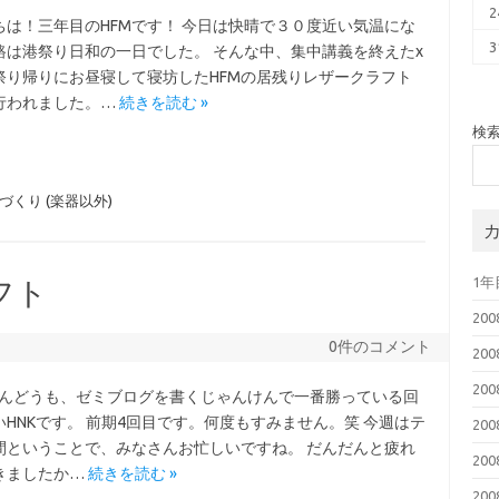
2
ちは！三年目のHFMです！ 今日は快晴で３０度近い気温にな
3
路は港祭り日和の一日でした。 そんな中、集中講義を終えたχ
祭り帰りにお昼寝して寝坊したHFMの居残りレザークラフト
行われました。…
続きを読む »
検
づくり (楽器以外)
1
フト
20
0件のコメント
20
20
んどうも、ゼミブログを書くじゃんけんで一番勝っている回
いHNKです。 前期4回目です。何度もすみません。笑 今週はテ
20
間ということで、みなさんお忙しいですね。 だんだんと疲れ
20
きましたか…
続きを読む »
20