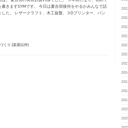
を書きますSYMです。 今日は夏合宿後何をやるかみんなで話
20
ました。 レザークラフト、木工旋盤、３Dプリンター、バン
20
20
20
づくり (楽器以外)
20
20
20
20
20
20
20
20
20
20