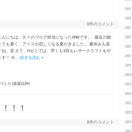
ト
20
20
0件のコメント
20
こんにちは、久々のブログ担当になったHNKです。 最近の釧
20
とても暑く、アイスが恋しくなる夏がきました。 夏休みも楽
20
すね。笑 さて、Hゼミでは、早くも5回もレザークラフトをや
20
ます！ 今…
続きを読む »
20
20
づくり (楽器以外)
20
20
20
ト！！！
20
0件のコメント
20
20