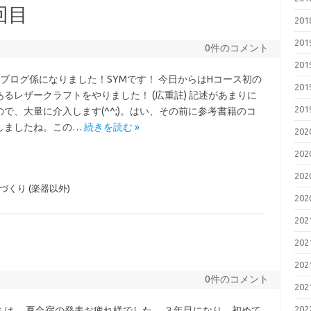
回目
20
20
0件のコメント
20
続ブログ係になりました！SYMです！ 今日からはHコース初の
20
あるレザークラフトをやりました！ (広重註) 記述があまりに
20
ので、大量に介入します(^^;)。はい、その前に参考書籍のコ
しましたね。この…
続きを読む »
20
20
20
づくり (楽器以外)
20
20
20
20
0件のコメント
20
20
ちは。 夏合宿の発表お疲れ様でした。 ３年目になり、初めて