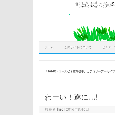
コ
ン
テ
ン
ツ
へ
ス
キ
ッ
プ
ホーム
このサイトについて
ゼミテー
「
2016年Hコースゼミ前期後半
」カテゴリーアーカイブ
わーい！遂に…!
投稿者:
hiro
|
2016年8月6日