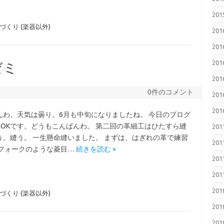
20
づくり (楽器以外)
20
20
20
ゼミ
20
0件のコメント
20
20
んわ。天気は曇り。6月も中旬になりましたね。 今日のブログ
NOKです。どうもこんばんわ。 第二回の革細工はひたすら縫
20
う。縫う。 一生懸命縫いました。 まずは、はぎれの革で練習
20
 フォークのような菱目…
続きを読む »
20
20
20
づくり (楽器以外)
20
20