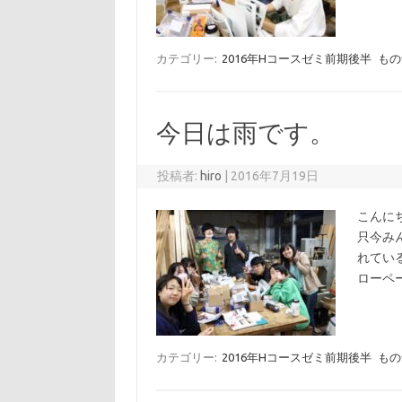
カテゴリー:
2016年Hコースゼミ前期後半
もの
今日は雨です。
投稿者:
hiro
|
2016年7月19日
こんに
只今み
れてい
ローペ
カテゴリー:
2016年Hコースゼミ前期後半
もの