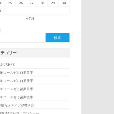
4
25
26
27
28
29
30
1
« 7月
索
検索
カテゴリー
年目後期ゼミ
08Hコースゼミ前期前半
08Hコースゼミ前期後半
08Hコースゼミ後期前半
08Hコースゼミ後期後半
08情報メディア教材研究
08方法1年目ロボコンショー