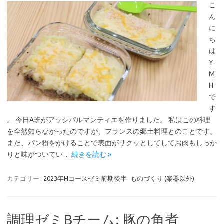
こ
ん
に
ち
は
Y
M
H
で
す
。 今日A班がアッシパルマンティエを作りました。 私はこの料理
を全然知らなかったのですが、フランスの郷土料理とのことです。
また、パン粉をかけることで表面がサクッとしてしてお肉もしっか
りと味がついてい…
続きを読む »
カテゴリー:
2023年Hコースゼミ前期後半
ものづくり (楽器以外)
調理ゼミBチーム: 豚の角煮