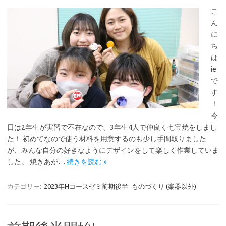
こ
ん
に
ち
は
ie
で
す
！
今
日は2年生が実習で不在なので、3年生4人で仲良く七宝焼をしまし
た！ 初めてなので使う材料を用意するのも少し手間取りました
が、みんな自分の好きなようにデザインをして楽しく作業していま
した。 焼きあが…
続きを読む »
カテゴリー:
2023年Hコースゼミ前期後半
ものづくり (楽器以外)