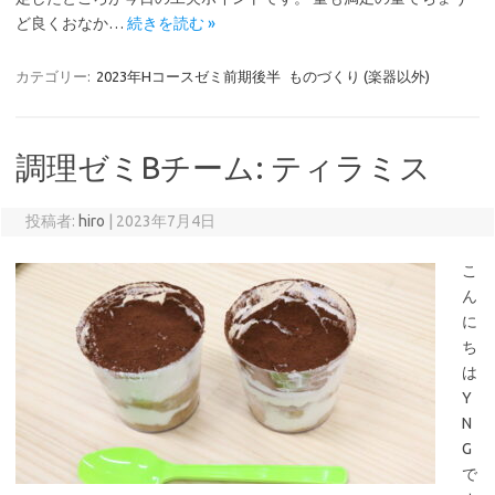
ど良くおなか…
続きを読む »
カテゴリー:
2023年Hコースゼミ前期後半
ものづくり (楽器以外)
調理ゼミBチーム: ティラミス
投稿者:
hiro
|
2023年7月4日
こ
ん
に
ち
は
Y
N
G
で