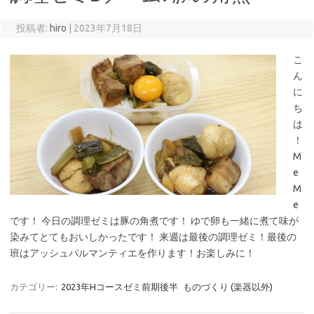
投稿者:
hiro
|
2023年7月18日
こ
ん
に
ち
は
！
M
e
M
e
です！ 今日の調理ゼミは豚の角煮です！ ゆで卵も一緒に煮て味が
染みてとてもおいしかったです！ 来週は最後の調理ゼミ！最後の
班はアッシュパルマンティエを作ります！お楽しみに！
カテゴリー:
2023年Hコースゼミ前期後半
ものづくり (楽器以外)