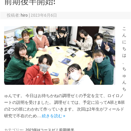
前期後半開始!
投稿者:
hiro
|
2023年6月6日
こ
ん
に
ち
は
、
ち
ゅ
ん
ち
ゅんです。 今日はお待ちかねの調理ゼミの予定を立て、ロイロノ
ートの説明を受けました。 調理ゼミでは、予定に沿ってA班とB班
の2つの班にわかれて作っていきます。 次回は2年生がフィールド
研究で不在のため…
続きを読む »
カテゴリー:
2023年Hコースゼミ前期後半