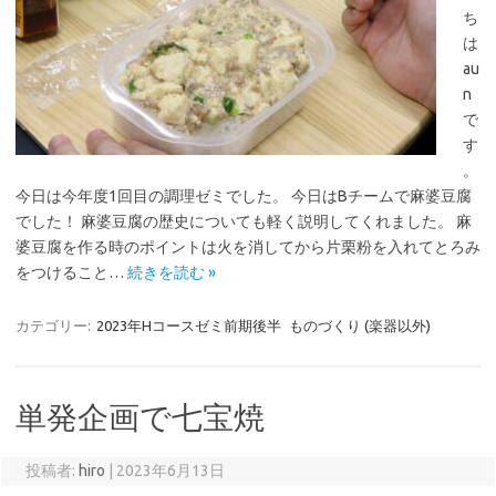
ち
は
au
n
で
す
。
今日は今年度1回目の調理ゼミでした。 今日はBチームで麻婆豆腐
でした！ 麻婆豆腐の歴史についても軽く説明してくれました。 麻
婆豆腐を作る時のポイントは火を消してから片栗粉を入れてとろみ
をつけること…
続きを読む »
カテゴリー:
2023年Hコースゼミ前期後半
ものづくり (楽器以外)
単発企画で七宝焼
投稿者:
hiro
|
2023年6月13日