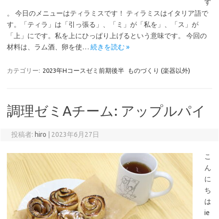
す
。 今日のメニューはティラミスです！ ティラミスはイタリア語で
す。「ティラ」は「引っ張る」、「ミ」が「私を」、「ス」が
「上」にです。私を上にひっぱり上げるという意味です。 今回の
材料は、ラム酒、卵を使…
続きを読む »
カテゴリー:
2023年Hコースゼミ前期後半
ものづくり (楽器以外)
調理ゼミAチーム: アップルパイ
投稿者:
hiro
|
2023年6月27日
こ
ん
に
ち
は
ie