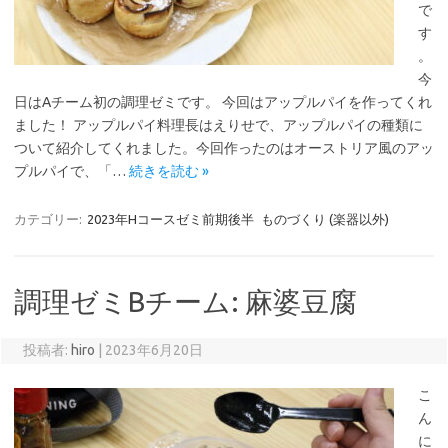
で
す
。
今
日はAチーム初の調理ゼミです。 今回はアップルパイを作ってくれ
ました！ アップルパイ料理長はえりせで、アップルパイの種類に
ついて紹介してくれました。今回作ったのはオーストリア風のアッ
プルパイで、「…
続きを読む »
カテゴリー:
2023年Hコースゼミ前期後半
ものづくり (楽器以外)
調理ゼミBチーム: 麻婆豆腐
投稿者:
hiro
|
2023年6月20日
こ
ん
に