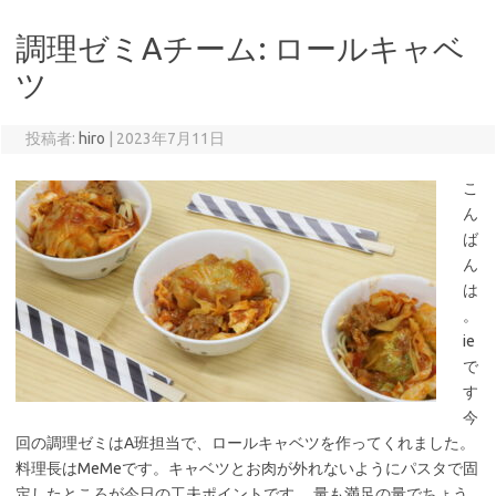
調理ゼミAチーム: ロールキャベ
ツ
投稿者:
hiro
|
2023年7月11日
こ
ん
ば
ん
は
。
ie
で
す
今
回の調理ゼミはA班担当で、ロールキャベツを作ってくれました。
料理長はMeMeです。キャベツとお肉が外れないようにパスタで固
定したところが今日の工夫ポイントです。 量も満足の量でちょう