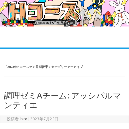
コ
ン
テ
ン
ツ
へ
ス
キ
ッ
プ
「
2023年Hコースゼミ前期後半
」カテゴリーアーカイブ
調理ゼミAチーム: アッシパルマ
ンティエ
投稿者:
hiro
|
2023年7月25日