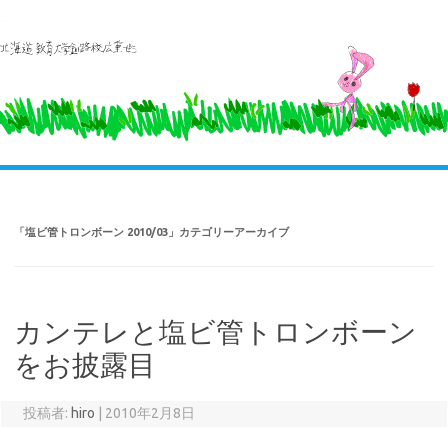
コ
ン
テ
ン
ツ
へ
ス
キ
ッ
プ
「
塩ビ管トロンボーン 2010/03
」カテゴリーアーカイブ
カンテレと塩ビ管トロンボーン
をお披露目
投稿者:
hiro
|
2010年2月8日