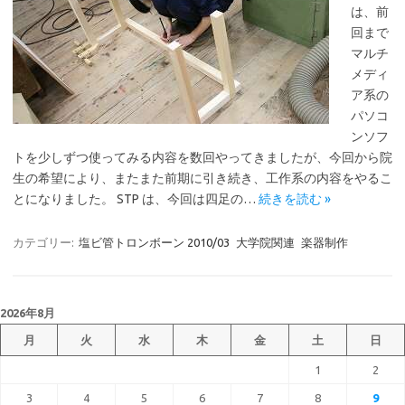
は、前
回まで
マルチ
メディ
ア系の
パソコ
ンソフ
トを少しずつ使ってみる内容を数回やってきましたが、今回から院
生の希望により、またまた前期に引き続き、工作系の内容をやるこ
とになりました。 STP は、今回は四足の…
続きを読む »
カテゴリー:
塩ビ管トロンボーン 2010/03
大学院関連
楽器制作
2026年8月
月
火
水
木
金
土
日
1
2
3
4
5
6
7
8
9