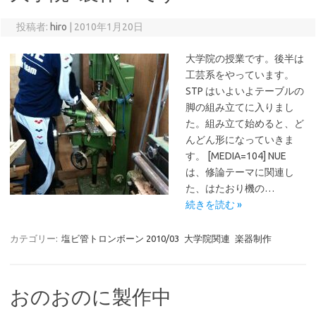
投稿者:
hiro
|
2010年1月20日
大学院の授業です。後半は
工芸系をやっています。
STP はいよいよテーブルの
脚の組み立てに入りまし
た。組み立て始めると、ど
んどん形になっていきま
す。 [MEDIA=104] NUE
は、修論テーマに関連し
た、はたおり機の…
続きを読む »
カテゴリー:
塩ビ管トロンボーン 2010/03
大学院関連
楽器制作
おのおのに製作中