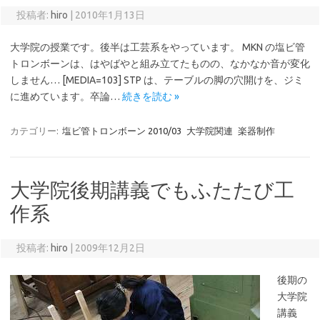
投稿者:
hiro
|
2010年1月13日
大学院の授業です。後半は工芸系をやっています。 MKN の塩ビ管
トロンボーンは、はやばやと組み立てたものの、なかなか音が変化
しません… [MEDIA=103] STP は、テーブルの脚の穴開けを、ジミ
に進めています。卒論…
続きを読む »
カテゴリー:
塩ビ管トロンボーン 2010/03
大学院関連
楽器制作
大学院後期講義でもふたたび工
作系
投稿者:
hiro
|
2009年12月2日
後期の
大学院
講義