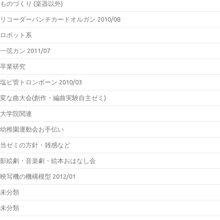
ものづくり (楽器以外)
リコーダーパンチカードオルガン 2010/08
ロボット系
一弦カン 2011/07
卒業研究
塩ビ管トロンボーン 2010/03
変な曲大会(創作・編曲実験自主ゼミ)
大学院関連
幼稚園運動会お手伝い
当ゼミの方針・雑感など
影絵劇・音楽劇・絵本おはなし会
映写機の機構模型 2012/01
未分類
未分類