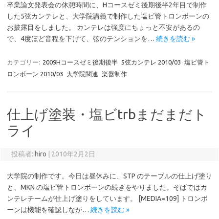
卒業論文発表会の休憩時間に、Hコースゼミ後期後半2年目で制作
した5弦カンテレと、大学院講義で制作した塩ビ管トロンボーンの
お披露目をしました。 カンテレは強度にちょっと不安があるの
で、4度ほど音程を下げて、弦のテンションを…
続きを読む »
カテゴリー:
2009Hコースゼミ後期後半
5弦カンテレ 2010/03
塩ビ管ト
ロンボーン 2010/03
大学院関連
楽器制作
仕上げ塗装・塩ビtrbまだまだト
ライ
投稿者:
hiro
|
2010年2月2日
大学院の制作です。今日は昼休みに、STP のテーブルの仕上げ塗り
と、MKN の塩ビ管トロンボーンの続きをやりました。そばではカ
ンテレチームが仕上げ塗りをしています。 [MEDIA=109] トロンボ
ーンは機能を確認しなが…
続きを読む »