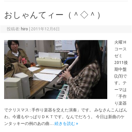
おしゃんてィー（＾◇＾）
投稿者:
hiro
|
2011年12月6日
火曜 H
コース
ゼミ
2011後
期中盤
(2/3)で
す。テ
ーマは
「手作
り楽器
でクリスマス : 手作り楽器を交えた演奏」です。 みなさんこんばん
わ。今週もやっぱりＤＫＴです。なんでだろう。 今日は新曲のケ
ンタッキーの例のあの曲…
続きを読む »