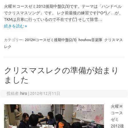
火曜 H コースゼミ2012後期中盤(2/3)です。テーマは「ハンドベル
でクリスマスソング」です。 レク前最後の練習です(^O^)／…が、
TKMは月寒に行っているので不在です(‘;’) そして除雪…
続きを読む »
カテゴリー:
2012Hコースゼミ後期中盤(2/3)
houhou音楽隊
クリスマス
レク
クリスマスレクの準備が始まり
ました
投稿者:
hiro
|
2012年12月11日
火曜 H
コース
ゼミ
2012後