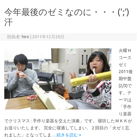
今年最後のゼミなのに・・・(‘;’)
汗
投稿者:
hiro
|
2011年12月20日
火曜 H
コース
ゼミ
2011後
期中盤
(2/3)で
す。テ
ーマは
「手作
り楽器
でクリスマス : 手作り楽器を交えた演奏」です。 寝坊したＭＫＫが
お送りいたします。 完全に寝過してしまい、２回目の「火ゼミ忘
れました」となってしま…
続きを読む »