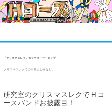
コ
ン
テ
ン
ツ
へ
ス
キ
ッ
プ
「
クリスマスレク
」カテゴリーアーカイブ
クリスマスレクでの余興出し物など。
研究室のクリスマスレクで H コ
ースバンドお披露目！