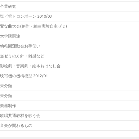
卒業研究
塩ビ管トロンボーン 2010/03
変な曲大会(創作・編曲実験自主ゼミ)
大学院関連
幼稚園運動会お手伝い
当ゼミの方針・雑感など
影絵劇・音楽劇・絵本おはなし会
映写機の機構模型 2012/01
未分類
未分類
楽器制作
歌唱共通教材を歌う会
音楽が関わるもの