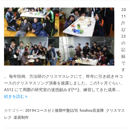
20
11
/1
2/
23
の
記
録
で
す
。 毎年恒例、方法研のクリスマスレクにて、昨年に引き続き H コ
ースのクリスマスソング演奏を披露しました。この1ヶ月ぐらい、
A512 にて周囲の研究室の迷惑顧みず(^^;)、練習してきた成果…
続きを読む »
カテゴリー:
2011Hコースゼミ後期中盤(2/3)
houhou音楽隊
クリスマス
レク
楽器制作