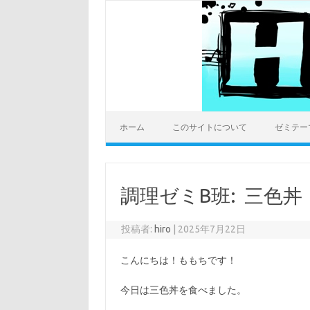
コ
ン
テ
ン
ツ
へ
ス
キ
ッ
プ
ホーム
このサイトについて
ゼミテー
調理ゼミB班: 三色丼
投稿者:
hiro
|
2025年7月22日
こんにちは！ももちです！
今日は三色丼を食べました。