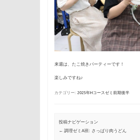
来週は、たこ焼きパーティーです！
楽しみですね♪
カテゴリー:
2025年Hコースゼミ前期後半
投稿ナビゲーション
←
調理ゼミA班: さっぱり肉うどん