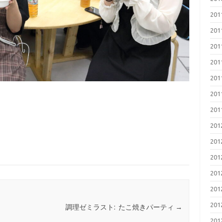
20
20
20
20
20
20
20
20
20
20
20
20
20
調理ゼミラスト: たこ焼きパーティ
→
20