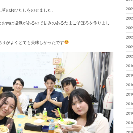
20
ん草のおひたしをのせました。
20
とお肉は塩気があるので甘みのあるたまごそぼろを作りまし
20
20
彩りがよくとても美味しかったです
20
20
20
20
20
20
20
20
20
20