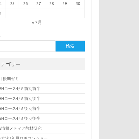
4
25
26
27
28
29
30
1
« 7月
索
検索
カテゴリー
年目後期ゼミ
08Hコースゼミ前期前半
08Hコースゼミ前期後半
08Hコースゼミ後期前半
08Hコースゼミ後期後半
08情報メディア教材研究
08方法1年目ロボコンショー