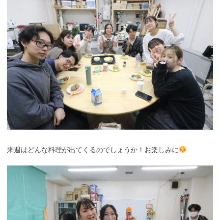
来週はどんな料理が出てくるのでしょうか！お楽しみに