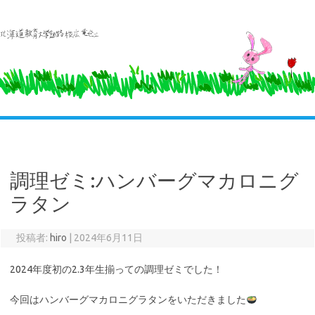
コ
ン
テ
ン
ツ
へ
ス
キ
ッ
プ
調理ゼミ:ハンバーグマカロニグ
ラタン
投稿者:
hiro
|
2024年6月11日
2024年度初の2.3年生揃っての調理ゼミでした！
今回はハンバーグマカロニグラタンをいただきました