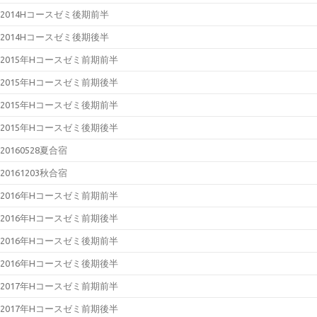
2014Hコースゼミ後期前半
2014Hコースゼミ後期後半
2015年Hコースゼミ前期前半
2015年Hコースゼミ前期後半
2015年Hコースゼミ後期前半
2015年Hコースゼミ後期後半
20160528夏合宿
20161203秋合宿
2016年Hコースゼミ前期前半
2016年Hコースゼミ前期後半
2016年Hコースゼミ後期前半
2016年Hコースゼミ後期後半
2017年Hコースゼミ前期前半
2017年Hコースゼミ前期後半