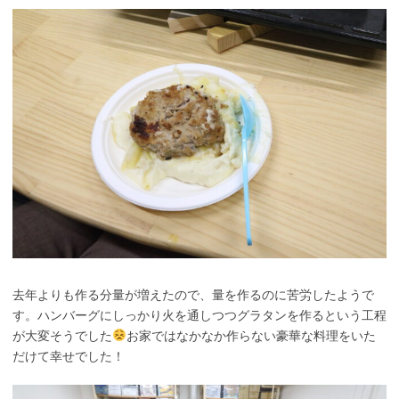
去年よりも作る分量が増えたので、量を作るのに苦労したようで
す。ハンバーグにしっかり火を通しつつグラタンを作るという工程
が大変そうでした
お家ではなかなか作らない豪華な料理をいた
だけて幸せでした！