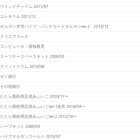
ウインドチャイム 2011/07
エレキテル 2011/12
オルガン木管パイプ・パンチカードオルガンver.2 2013/12
クリスマスレク
コンピュータ・情報教育
スーツケースベースキット 2009/03
スリットドラム 2010/08
ゼミ旅行
その他旅行
たたら製鉄用足踏みふいご 2010/11〜
たたら製鉄用足踏みふいごver.1改良 2016/04〜
たたら製鉄用足踏みふいごver.2 2012/10〜
ハープキット 2009/03
パイプオルガンワールド 2015/07