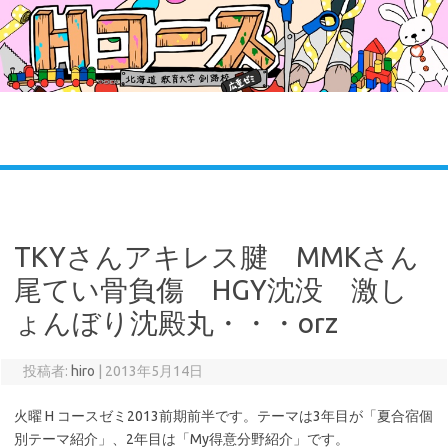
コ
ン
テ
ン
ツ
へ
ス
キ
ッ
プ
TKYさんアキレス腱 MMKさん
尾てい骨負傷 HGY沈没 激し
ょんぼり沈殿丸・・・orz
投稿者:
hiro
|
2013年5月14日
火曜 H コースゼミ2013前期前半です。テーマは3年目が「夏合宿個
別テーマ紹介」、2年目は「My得意分野紹介」です。