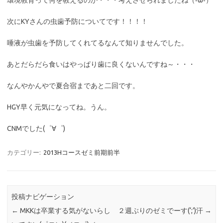
環境教育って何を教えるのか・・・考えさせられましたね（‐ω‐）
次にKYさんの虫歯予防についてです！！！！
唾液が虫歯を予防してくれてるなんて知りませんでした。
あとだらだら食いはやっぱり歯に良くないんですね～・・・
なんやかんやで夏合宿まであと二回です。
HGY早く元気になってね。うん。
CNMでした(゜∀゜)
カテゴリー:
2013Hコースゼミ前期前半
投稿ナビゲーション
←
MKKは卒業する気がないらし
２週ぶりのゼミでーす(‘;’)汗
→