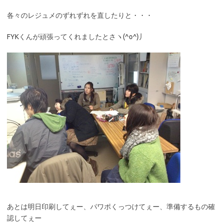
各々のレジュメのずれずれを直したりと・・・
FYKくんが頑張ってくれましたとさヽ(^o^)丿
あとは明日印刷してぇー、パワポくっつけてぇー、準備するもの確
認してぇー