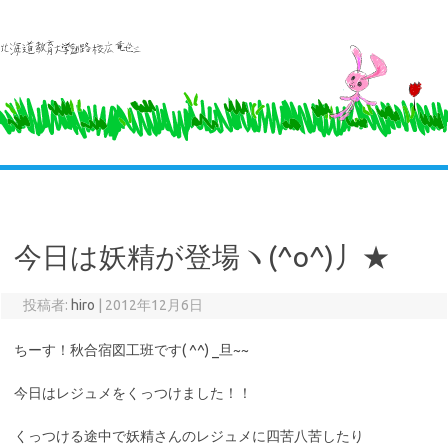
コ
ン
テ
ン
ツ
へ
ス
キ
ッ
プ
今日は妖精が登場ヽ(^o^)丿★
投稿者:
hiro
|
2012年12月6日
ちーす！秋合宿図工班です( ^^) _旦~~
今日はレジュメをくっつけました！！
くっつける途中で妖精さんのレジュメに四苦八苦したり