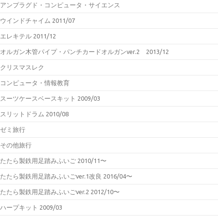
アンプラグド・コンピュータ・サイエンス
ウインドチャイム 2011/07
エレキテル 2011/12
オルガン木管パイプ・パンチカードオルガンver.2 2013/12
クリスマスレク
コンピュータ・情報教育
スーツケースベースキット 2009/03
スリットドラム 2010/08
ゼミ旅行
その他旅行
たたら製鉄用足踏みふいご 2010/11〜
たたら製鉄用足踏みふいごver.1改良 2016/04〜
たたら製鉄用足踏みふいごver.2 2012/10〜
ハープキット 2009/03