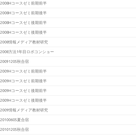
2008Hコースゼミ前期前半
2008Hコースゼミ前期後半
2008Hコースゼミ後期前半
2008Hコースゼミ後期後半
2008情報メディア教材研究
2008方法1年目ロボコンショー
20091205秋合宿
2009Hコースゼミ前期前半
2009Hコースゼミ前期後半
2009Hコースゼミ後期前半
2009Hコースゼミ後期後半
2009情報メディア教材研究
20100605夏合宿
20101205秋合宿