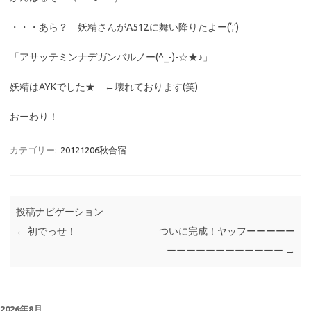
・・・あら？ 妖精さんがA512に舞い降りたよー(‘;’)
「アサッテミンナデガンバルノー(^_-)-☆★♪」
妖精はAYKでした★ ←壊れております(笑)
おーわり！
カテゴリー:
20121206秋合宿
投稿ナビゲーション
←
初でっせ！
ついに完成！ヤッフーーーーー
ーーーーーーーーーーーー
→
2026年8月